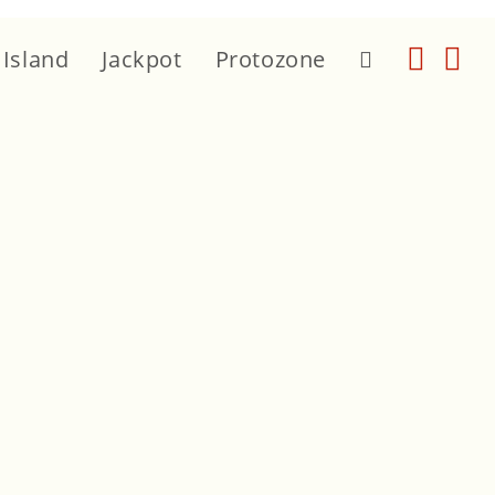
 Island
Jackpot
Protozone
Toggle
website
search